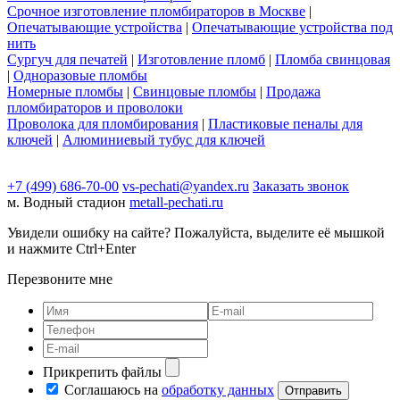
Срочное изготовление пломбираторов в Москве
|
Опечатывающие устройства
|
Опечатывающие устройства под
нить
Сургуч для печатей
|
Изготовление пломб
|
Пломба свинцовая
|
Одноразовые пломбы
Номерные пломбы
|
Свинцовые пломбы
|
Продажа
пломбираторов и проволоки
Проволока для пломбирования
|
Пластиковые пеналы для
ключей
|
Алюминиевый тубус для ключей
+7 (499) 686-70-00
vs-pechati@yandex.ru
Заказать звонок
м. Водный стадион
metall-pechati.ru
Увидели ошибку на сайте? Пожалуйста, выделите её мышкой
и нажмите Ctrl+Enter
Перезвоните мне
Прикрепить файлы
Соглашаюсь на
обработку данных