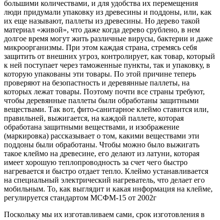
большими количествами, и для удобства их перемещения
люди придумали упаковку из древесины и поддоны, или, как
их еще называют, паллеты из древесины. Но дерево такой
материал «живой», что даже когда дерево срублено, в нем
долгое время могут жить различные вирусы, бактерии и даже
микроорганизмы. При этом каждая страна, стремясь себя
защитить от внешних угроз, контролирует, как товар, который
к ней поступает через таможенные пункты, так и упаковку, в
которую упакованы эти товары. По этой причине теперь
проверяют на безопастность и деревянные паллеты, на
которых лежат товары. Поэтому почти все страны требуют,
чтобы деревянные паллеты были обработаны защитными
веществами. Так вот, фито-санитарное клеймо ставится или,
правильней, выжигается, на каждой паллете, которая
обработана защитными веществами, и изображение
(маркировка) рассказывает о том, какими веществами эти
поддоны были обработаны. Чтобы можно было выжигать
такое клеймо на древесине, его делают из латуни, которая
имеет хорошую теплопроводность за счет чего быстро
нагревается и быстро отдает тепло. Клеймо устанавливается
на специальный электрический нагреватель, что делает его
мобильным. То, как выглядит и какая информация на клейме,
регулируется стандартом МСФМ-15 от 2002г
Поскольку мы их изготавливаем сами, срок изготовления в