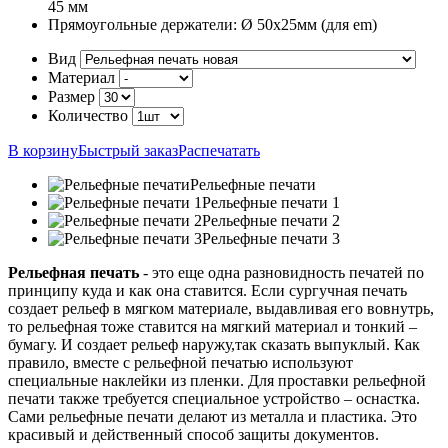
45 мм
Прямоугольные держатели:
Ø 50х25мм (для em)
Вид
Материал
Размер
Количество
В корзину
Быстрый заказ
Распечатать
Рельефные печати
Рельефные печати 1
Рельефные печати 2
Рельефные печати 3
Рельефная печать
- это еще одна разновидность печатей по
принципу куда и как она ставится. Если сургучная печать
создает рельеф в мягком материале, выдавливая его вовнутрь,
то рельефная тоже ставится на мягкий материал и тонкий –
бумагу. И создает рельеф наружу,так сказать выпуклый. Как
правило, вместе с рельефной печатью используют
специальные наклейки из пленки. Для проставки рельефной
печати также требуется специальное устройство – оснастка.
Сами рельефные печати делают из металла и пластика. Это
красивый и действенный способ защиты документов.