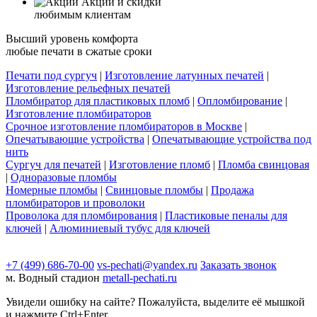
Акции и скидки
любимым клиентам
Высший уровень комфорта
любые печати в сжатые сроки
Печати под сургуч
|
Изготовление латунных печатей
|
Изготовление рельефных печатей
Пломбиратор для пластиковых пломб
|
Опломбирование
|
Изготовление пломбираторов
Срочное изготовление пломбираторов в Москве
|
Опечатывающие устройства
|
Опечатывающие устройства под
нить
Сургуч для печатей
|
Изготовление пломб
|
Пломба свинцовая
|
Одноразовые пломбы
Номерные пломбы
|
Свинцовые пломбы
|
Продажа
пломбираторов и проволоки
Проволока для пломбирования
|
Пластиковые пеналы для
ключей
|
Алюминиевый тубус для ключей
+7 (499) 686-70-00
vs-pechati@yandex.ru
Заказать звонок
м. Водный стадион
metall-pechati.ru
Увидели ошибку на сайте? Пожалуйста, выделите её мышкой
и нажмите Ctrl+Enter