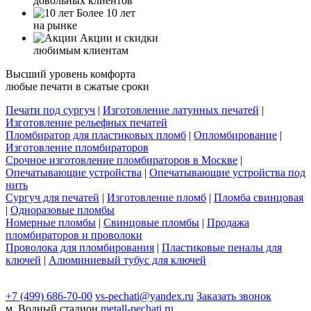
довольных клиентов
Более 10 лет
на рынке
Акции и скидки
любимым клиентам
Высший уровень комфорта
любые печати в сжатые сроки
Печати под сургуч
|
Изготовление латунных печатей
|
Изготовление рельефных печатей
Пломбиратор для пластиковых пломб
|
Опломбирование
|
Изготовление пломбираторов
Срочное изготовление пломбираторов в Москве
|
Опечатывающие устройства
|
Опечатывающие устройства под
нить
Сургуч для печатей
|
Изготовление пломб
|
Пломба свинцовая
|
Одноразовые пломбы
Номерные пломбы
|
Свинцовые пломбы
|
Продажа
пломбираторов и проволоки
Проволока для пломбирования
|
Пластиковые пеналы для
ключей
|
Алюминиевый тубус для ключей
+7 (499) 686-70-00
vs-pechati@yandex.ru
Заказать звонок
м. Водный стадион
metall-pechati.ru